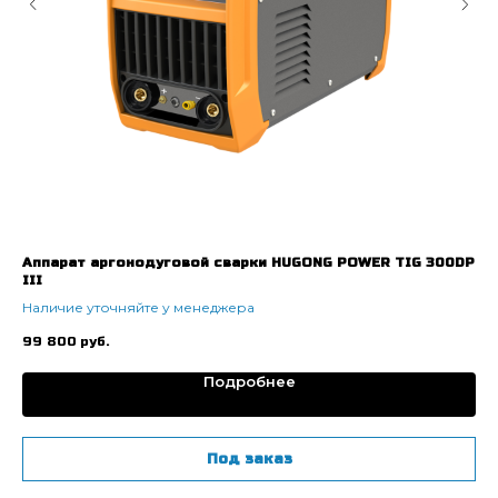
Аппарат аргонодуговой сварки HUGONG POWER TIG 300DP
Ап
III
AC
Наличие уточняйте у менеджера
На
99 800
руб.
91
Подробнее
Под заказ