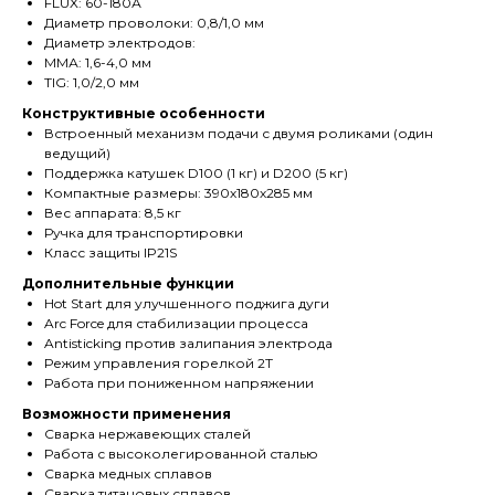
FLUX: 60-180А
Диаметр проволоки: 0,8/1,0 мм
Диаметр электродов:
ММА: 1,6-4,0 мм
TIG: 1,0/2,0 мм
Конструктивные особенности
Встроенный механизм подачи с двумя роликами (один
ведущий)
Поддержка катушек D100 (1 кг) и D200 (5 кг)
Компактные размеры: 390х180х285 мм
Вес аппарата: 8,5 кг
Ручка для транспортировки
Класс защиты IP21S
Дополнительные функции
Hot Start для улучшенного поджига дуги
Arc Force для стабилизации процесса
Antisticking против залипания электрода
Режим управления горелкой 2T
Работа при пониженном напряжении
Возможности применения
Сварка нержавеющих сталей
Работа с высоколегированной сталью
Сварка медных сплавов
Сварка титановых сплавов