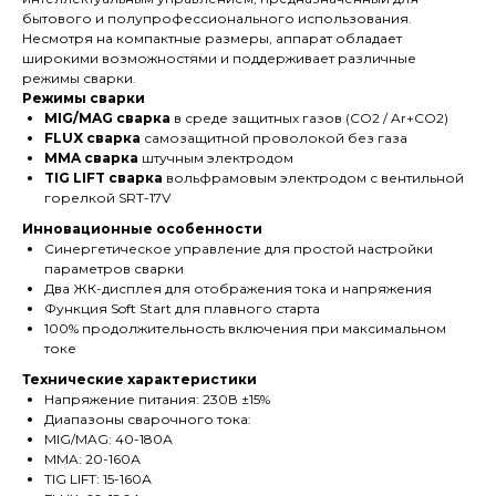
бытового и полупрофессионального использования.
Несмотря на компактные размеры, аппарат обладает
широкими возможностями и поддерживает различные
режимы сварки.
Режимы сварки
MIG/MAG сварка
в среде защитных газов (CO2 / Ar+CO2)
FLUX сварка
самозащитной проволокой без газа
MMA сварка
штучным электродом
TIG LIFT сварка
вольфрамовым электродом с вентильной
горелкой SRT-17V
Инновационные особенности
Синергетическое управление для простой настройки
параметров сварки
Два ЖК-дисплея для отображения тока и напряжения
Функция Soft Start для плавного старта
100% продолжительность включения при максимальном
токе
Технические характеристики
Напряжение питания: 230В ±15%
Диапазоны сварочного тока:
MIG/MAG: 40-180А
MMA: 20-160А
TIG LIFT: 15-160А