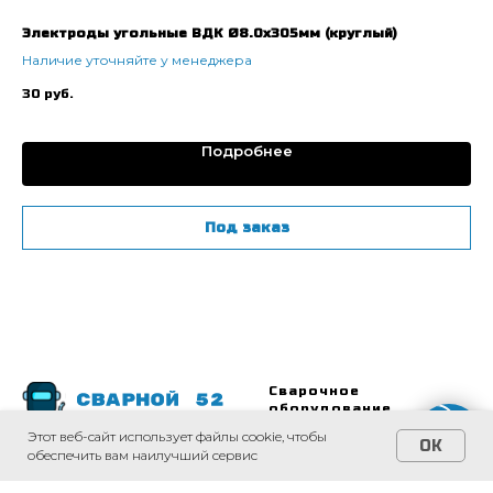
Электроды угольные ВДК Ø8.0х305мм (круглый)
Ап
II
Наличие уточняйте у менеджера
те
На
30
руб.
18
Подробнее
Под заказ
Сварочное
оборудование
Этот веб-сайт использует файлы cookie, чтобы
Каталог
OK
обеспечить вам наилучший сервис
Доставка и оплата