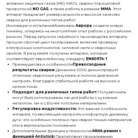
активных защитных газов (MIG-MAG), сварки порошковой
проволокой
NO GAS
, а также работы в режиме
MMA
. Этот
аппарат предлагает универсальность и высокое качество
сварки для различных типов работ.
Инновации и испытанияИнженеры
Аврора
создали новую
линейку, опираясь на многолетний опыт работы с российским
рынком. Перед запуском серийного производства аппараты
прошли строгий цикл тестирования, включая проверку
электронных компонентов, силовой части и сварочных
свойств. В результате получены аппараты, которые
соответствуют европейскому стандарту
EN60974-1
.
Преимущества и особенности
Превосходные
результаты сварки:
Динамика 2000 демонстрирует
отличные сварочные результаты в полном диапазоне
настроек, благодаря стабильной работе на высоких и
низких токах.
Подходит для различных типов работ:
Полуавтоматы
могут быть использованы как для работы с кузовным
металлом, так и с более толстыми материалами.
Регулировка индуктивности:
Это важная особенность
аппарата, позволяющая настроить комфортную динамику
дуги, что особенно полезно при сварке тонких материалов
или в вертикальном положении.
Дополнительные функции и технологии
MMA режим с
функцией Antistick:
Препятствует прокаливанию