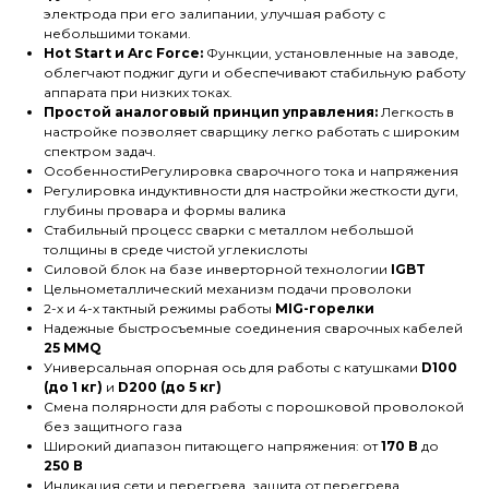
электрода при его залипании, улучшая работу с
небольшими токами.
Hot Start и Arc Force:
Функции, установленные на заводе,
облегчают поджиг дуги и обеспечивают стабильную работу
аппарата при низких токах.
Простой аналоговый принцип управления:
Легкость в
настройке позволяет сварщику легко работать с широким
спектром задач.
ОсобенностиРегулировка сварочного тока и напряжения
Регулировка индуктивности для настройки жесткости дуги,
глубины провара и формы валика
Стабильный процесс сварки с металлом небольшой
толщины в среде чистой углекислоты
Силовой блок на базе инверторной технологии
IGBT
Цельнометаллический механизм подачи проволоки
2-х и 4-х тактный режимы работы
MIG-горелки
Надежные быстросъемные соединения сварочных кабелей
25 MMQ
Универсальная опорная ось для работы с катушками
D100
(до 1 кг)
и
D200 (до 5 кг)
Смена полярности для работы с порошковой проволокой
без защитного газа
Широкий диапазон питающего напряжения: от
170 В
до
250 В
Индикация сети и перегрева, защита от перегрева