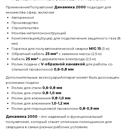
ПрименениеПолуавтомат
Динамика 2000
подходит для
множества сфер, включая:
Авторемонт
Производство
Строительство
Монтаж металлоконструкций
КомплектацияШтуцер для подключения защитного газа (8
мм)
Горелка для полуавтоматической сварки
MIG 15
(3 м)
Обратный кабель
25 мм²
с зажимом массы (2,5 м)
Кабель
25 мм²
с держателем электрода (2,5 м)
Ролик подачи с
V-образной канавкой
для работы со
стальной проволокой
0,6-0,8 мм
Дополнительные аксессуарыАппарат может быть дооснащён
роликами подачи:
Ролик для стали
0,6-0,8 мм
Ролик для стали
0,8-1,0 мм
Ролик для алюминия
0,8-1,0 мм
Ролик для алюминия
1,0-1,2 мм
Ролик для порошковой проволоки
0,8-0,9 мм
Динамика 2000
– это надежный и функциональный
полуавтомат, который станет отличным помощником для
сварщика в самых разных рабочих условиях.