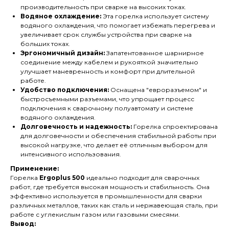
производительность при сварке на высоких токах.
Водяное охлаждение:
Эта горелка использует систему
водяного охлаждения, что помогает избежать перегрева и
увеличивает срок службы устройства при сварке на
больших токах.
Эргономичный дизайн:
Запатентованное шарнирное
соединение между кабелем и рукояткой значительно
улучшает маневренность и комфорт при длительной
работе.
Удобство подключения:
Оснащена "евроразъемом" и
быстросъемными разъемами, что упрощает процесс
подключения к сварочному полуавтомату и системе
водяного охлаждения.
Долговечность и надежность:
Горелка спроектирована
для долговечности и обеспечения стабильной работы при
высокой нагрузке, что делает её отличным выбором для
интенсивного использования.
Применение:
Горелка
Ergoplus 500
идеально подходит для сварочных
работ, где требуется высокая мощность и стабильность. Она
эффективно используется в промышленности для сварки
различных металлов, таких как сталь и нержавеющая сталь, при
работе с углекислым газом или газовыми смесями.
Вывод: