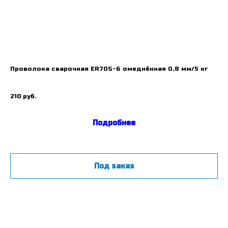
Проволока сварочная ER70S-6 омеднённая 0,8 мм/5 кг
Св
На
210
руб.
10
Подробнее
Под заказ