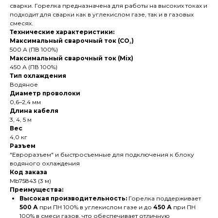
сварки. Горелка предназначена для работы на высоких токах и
подходит для сварки как в углекислом газе, так и в газовых
смесях.
Технические характеристики:
Максимальный сварочный ток (CO₂)
500 А (ПВ 100%)
Максимальный сварочный ток (Mix)
450 А (ПВ 100%)
Тип охлаждения
Водяное
Диаметр проволоки
0,6–2,4 мм
Длина кабеля
3, 4, 5 м
Вес
4,0 кг
Разъем
"Евроразъем" и быстросъемные для подключения к блоку
водяного охлаждения
Код заказа
Mb75843 (3 м)
Преимущества:
Высокая производительность:
Горелка поддерживает
500 А
при ПН 100% в углекислом газе и до
450 А
при ПН
100% в смеси газов, что обеспечивает отличную