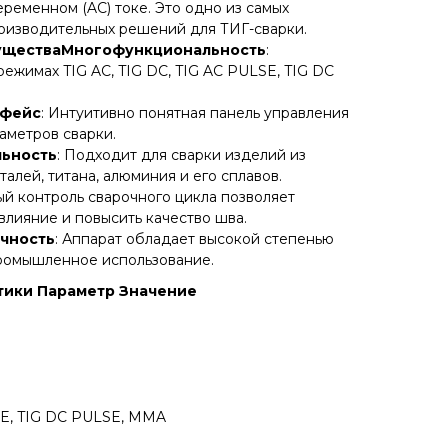
переменном (AC) токе. Это одно из самых
оизводительных решений для ТИГ-сварки.
уществаМногофункциональность
:
ежимах TIG AC, TIG DC, TIG AC PULSE, TIG DC
рфейс
: Интуитивно понятная панель управления
аметров сварки.
льность
: Подходит для сварки изделий из
алей, титана, алюминия и его сплавов.
ый контроль сварочного цикла позволяет
лияние и повысить качество шва.
чность
: Аппарат обладает высокой степенью
промышленное использование.
тики
Параметр
Значение
LSE, TIG DC PULSE, MMA