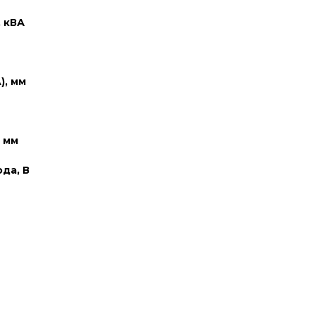
 кВА
), мм
, мм
да, В