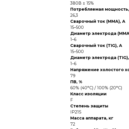
380В ± 15%
Потребляемая мощность,
26,3
Сварочный ток (MMA), А
15–500
Диаметр электрода (MMA
1–6
Сварочный ток (TIG), А
15–500
Диаметр электрода (TIG)
1–6
Напряжение холостого хо
79
ПВ, %
60% (40°С) / 100% (20°С)
Класс изоляции
F
Степень защиты
IP21S
Масса аппарата, кг
72