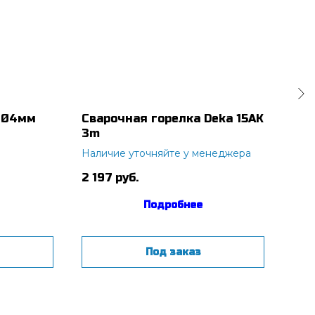
 Ø4мм
Сварочная горелка Deka 15AK
Сва
3m
INT
гор
Наличие уточняйте у менеджера
Нал
мод
те
2 197
руб.
275
Подробнее
Под заказ