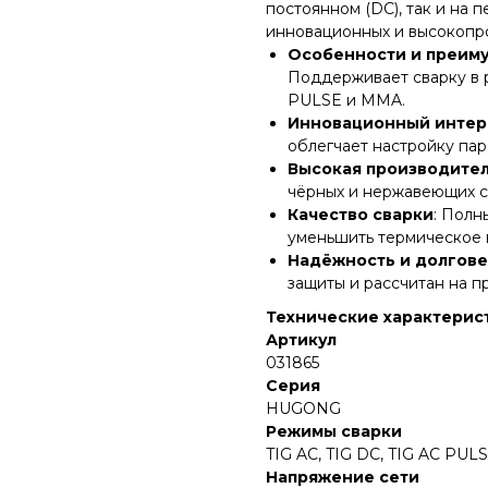
постоянном (DC), так и на 
инновационных и высокопр
Особенности и преим
Поддерживает сварку в р
PULSE и MMA.
Инновационный инте
облегчает настройку пар
Высокая производите
чёрных и нержавеющих ст
Качество сварки
: Полн
уменьшить термическое в
Надёжность и долгове
защиты и рассчитан на 
Технические характерис
Артикул
031865
Серия
HUGONG
Режимы сварки
TIG AC, TIG DC, TIG AC PU
Напряжение сети