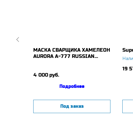
вой
МАСКА СВАРЩИКА ХАМЕЛЕОН
Sup
00 AC/DC
AURORA A-777 RUSSIAN
Нали
STYLE
неджера
19 
4 000
руб.
Подробнее
Под заказ