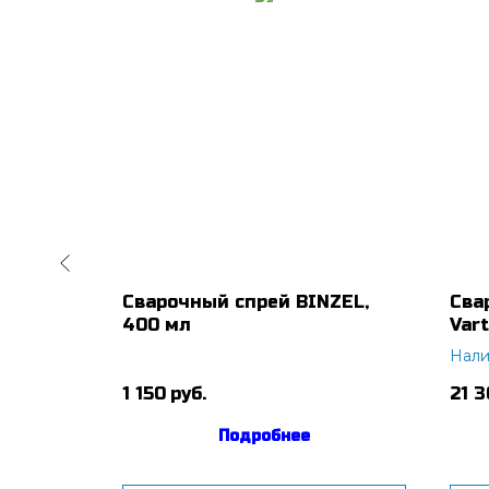
я ER70S-
Сварочный спрей BINZEL,
Сва
15 кг
400 мл
Var
Нали
1 150
руб.
21 
Подробнее