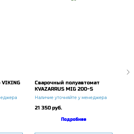
 VIKING
Сварочный полуавтомат
Сва
KVAZARRUS MIG 200-S
IR 
неджера
Наличие уточняйте у менеджера
21 350
руб.
12 
Подробнее