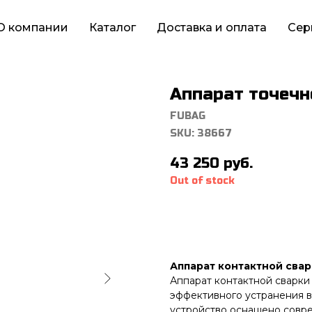
О компании
Каталог
Доставка и оплата
Сер
Аппарат точечн
FUBAG
SKU:
38667
43 250
руб.
Out of stock
Аппарат контактной сва
Аппарат контактной сварк
эффективного устранения вм
устройство оснащено совр