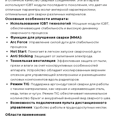
и отличное качество сварных соединений. Эти аппараты
используют IGBT модули последнего поколения, что дает им
отличные параметры вольт-амперной характеристики,
оптимальные для сварки различных материалов.
Основные особенности аппарата:
Использование IGBT технологий
: Мощные модули IGBT,
обеспечивающие стабильность и высокую динамику
сварочного процесса.
Функции для улучшения сварки (ММА):
Arc Force
: Управление силой дуги для стабильности
процесса.
Hot Start
: Помогает в легком запуске сварочной дуги.
Anti Sticking
: Защищает от залипания электрода.
Тоннельная вентиляция
: Эффективная защита от пыли,
грязи и влаги за счет конструктивных особенностей
аппарата. Устройство обладает изолированным верхним
отсеком для управляющей электроники и размещением
силовых компонентов вдоль радиаторов.
Режим TIG
: Поддержка аргонодуговой сварки для работы
с такими материалами, как черная и нержавеющая сталь,
медь, титан и чугун. Режим TIG обеспечивает минимальное
количество брызг и аккуратный внешний вид сварного шва.
Возможность подключения пульта дистанционного
управления
: Удобство работы в труднодоступных местах.
Области применения: