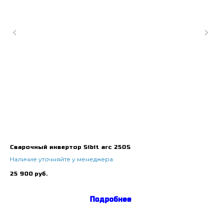
Сварочный инвертор Sibit arc 250S
Св
го
Наличие уточняйте у менеджера
На
25 900
руб.
35
Подробнее