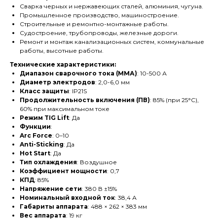
Сварка черных и нержавеющих сталей, алюминия, чугуна.
Промышленное производство, машиностроение.
Строительные и ремонтно-монтажные работы.
Судостроение, трубопроводы, железные дороги.
Ремонт и монтаж канализационных систем, коммунальные
работы, высотные работы.
Технические характеристики:
Диапазон сварочного тока (ММА)
: 10-500 А
Диаметр электродов
: 2,0-6,0 мм
Класс защиты
: IP21S
Продолжительность включения (ПВ)
: 85% (при 25°C),
60% при максимальном токе
Режим TIG Lift
: Да
Функции
:
Arc Force
: 0–10
Anti-Sticking
: Да
Hot Start
: Да
Тип охлаждения
: Воздушное
Коэффициент мощности
: 0,7
КПД
: 85%
Напряжение сети
: 380 В ±15%
Номинальный входной ток
: 38,4 А
Габариты аппарата
: 488 × 262 × 383 мм
Вес аппарата
: 19 кг