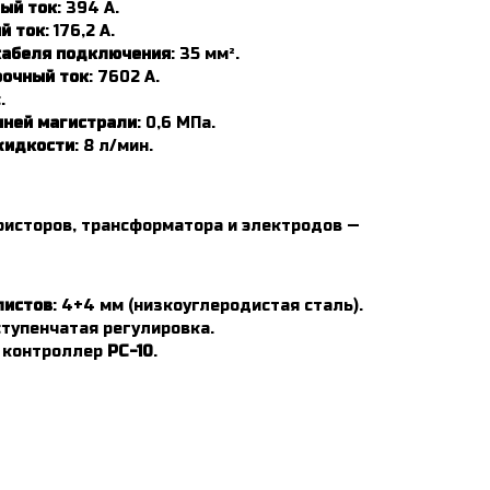
ый ток
: 394 А.
й ток
: 176,2 А.
кабеля подключения
: 35 мм².
очный ток
: 7602 А.
.
шней магистрали
: 0,6 МПа.
жидкости
: 8 л/мин.
ристоров, трансформатора и электродов —
листов
: 4+4 мм (низкоуглеродистая сталь).
ступенчатая регулировка.
: контроллер
РС-10
.