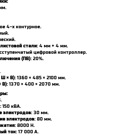
ики:
мм.
ое 4-х контурное.
ный.
ческий.
листовой стали
: 4 мм + 4 мм.
есступенчатый цифровой контроллер.
лючения (ПВ)
: 20%.
.
Ш × В)
: 1360 × 485 × 2100 мм.
 В)
: 1370 × 400 × 2070 мм.
ры:
.
: 150 кВА.
е электродов
: 30 мм.
ие электродов
: 80 мм.
сжатия
: 8000 H.
ый ток
: 17 000 А.