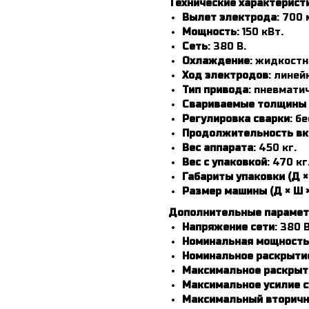
Технические характерист
Вылет электрода
: 700 
Мощность
: 150 кВт.
Сеть
: 380 В.
Охлаждение
: жидкостн
Ход электродов
: линей
Тип привода
: пневмати
Свариваемые толщины 
Регулировка сварки
: б
Продолжительность вк
Вес аппарата
: 450 кг.
Вес с упаковкой
: 470 кг
Габариты упаковки (Д × 
Размер машины (Д × Ш ×
Дополнительные парамет
Напряжение сети
: 380 В
Номинальная мощность
Номинальное раскрыти
Максимальное раскрыт
Максимальное усилие 
Максимальный вторичн