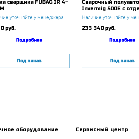
ка сварщика FUBAG IR 4-
Сварочный полуавт
 M
Invermig 500E с от
МП (с комплектом ка
чие уточняйте у менеджера
Наличие уточняйте у ме
пр-во FoxWeld/КНР)
30
руб.
233 340
руб.
Подробнее
Подробнее
Под заказ
Под заказ
чное оборудование
Сервисный центр