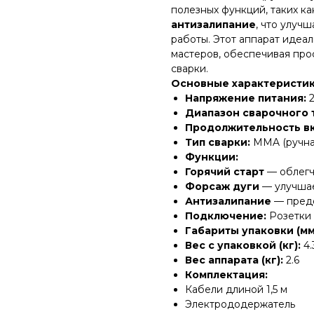
полезных функций, таких к
антизалипание
, что улуч
работы. Этот аппарат идеа
мастеров, обеспечивая прос
сварки.
Основные характеристик
Напряжение питания:
2
Диапазон сварочного 
Продолжительность вк
Тип сварки:
MMA (ручная
Функции:
Горячий старт
— облегч
Форсаж дуги
— улучшае
Антизалипание
— предо
Подключение:
Розетки 
Габариты упаковки (мм
Вес с упаковкой (кг):
4.
Вес аппарата (кг):
2.6
Комплектация:
Кабели длиной 1,5 м
Электрододержатель