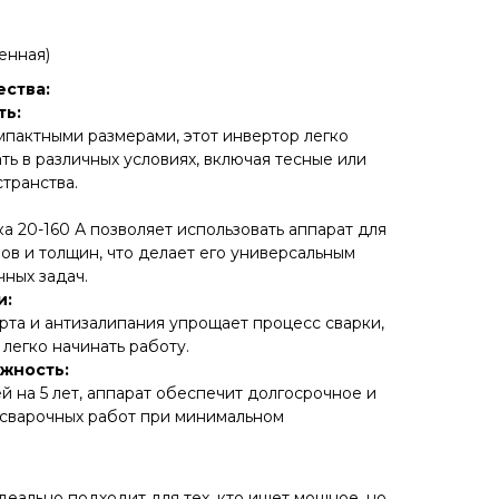
енная)
ства:
ть:
компактными размерами, этот инвертор легко
ть в различных условиях, включая тесные или
транства.
а 20-160 А позволяет использовать аппарат для
ов и толщин, что делает его универсальным
ных задач.
и:
рта и антизалипания упрощает процесс сварки,
легко начинать работу.
жность:
 на 5 лет, аппарат обеспечит долгосрочное и
сварочных работ при минимальном
деально подходит для тех, кто ищет мощное, но