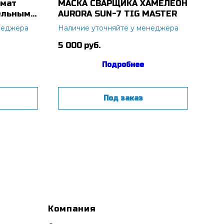
омат
МАСКА СВАРЩИКА ХАМЕЛЕОН
Сва
дельным
AURORA SUN-7 TIG MASTER
Inv
белей,
неджера
Наличие уточняйте у менеджера
Нал
5 000
руб.
38 
Подробнее
Под заказ
Компания