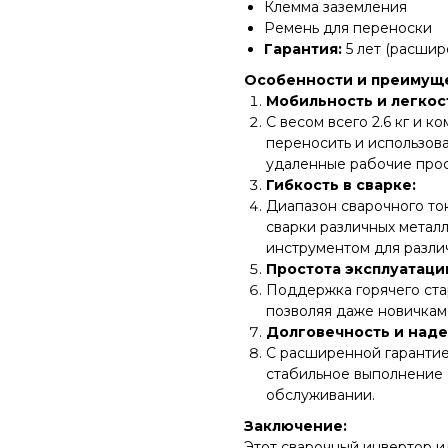
Клемма заземления
Ремень для переноски
Гарантия:
5 лет (расшир
Особенности и преимуще
Мобильность и легкос
С весом всего 2.6 кг и 
переносить и использова
удаленные рабочие прос
Гибкость в сварке:
Диапазон сварочного ток
сварки различных металл
инструментом для различ
Простота эксплуатаци
Поддержка горячего ста
позволяя даже новичкам 
Долговечность и наде
С расширенной гарантией
стабильное выполнение 
обслуживании.
Заключение:
Этот сварочный инвертор и