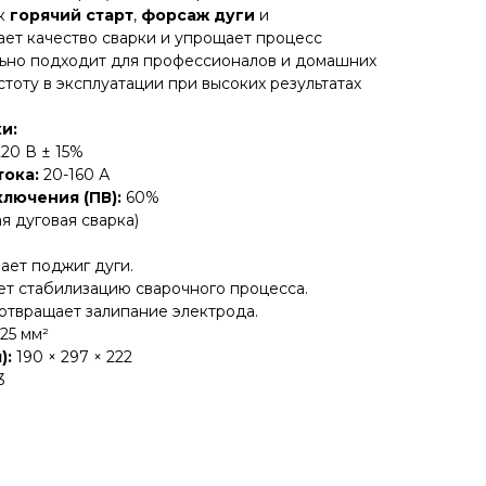
ак
горячий старт
,
форсаж дуги
и
шает качество сварки и упрощает процесс
льно подходит для профессионалов и домашних
тоту в эксплуатации при высоких результатах
и:
20 В ± 15%
тока:
20-160 А
лючения (ПВ):
60%
 дуговая сварка)
ает поджиг дуги.
т стабилизацию сварочного процесса.
твращает залипание электрода.
25 мм²
):
190 × 297 × 222
3