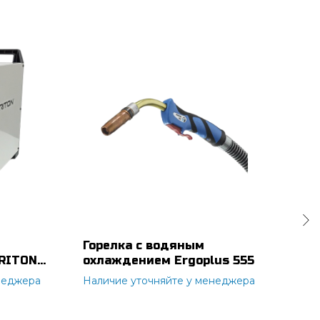
Горелка с водяным
Сва
TRITON
охлаждением Ergoplus 555
25A
неджера
Наличие уточняйте у менеджера
Нал
3 2