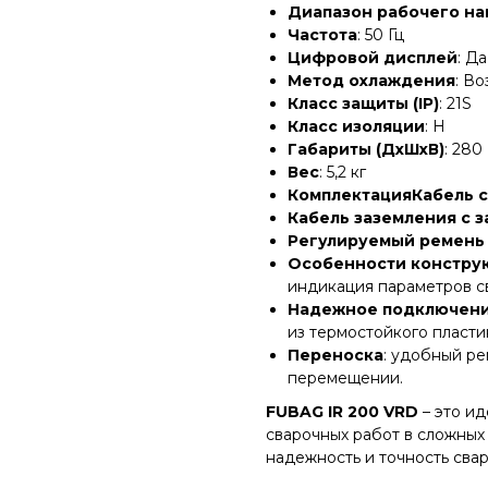
Диапазон рабочего н
Частота
: 50 Гц
Цифровой дисплей
: Да
Метод охлаждения
: В
Класс защиты (IP)
: 21S
Класс изоляции
: H
Габариты (ДхШхВ)
: 280
Вес
: 5,2 кг
КомплектацияКабель 
Кабель заземления с 
Регулируемый ремень
Особенности конструк
индикация параметров св
Надежное подключен
из термостойкого пласти
Переноска
: удобный ре
перемещении.
FUBAG IR 200 VRD
– это и
сварочных работ в сложных
надежность и точность сва