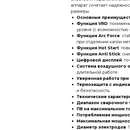
аппарат сочетает надежнос
размеры.
Основные преимущест
Функция VRD
: понижен
уровня (с возможностью 
Функция Arc Force
: ст
при отделении капли мет
Функция Hot Start
: по
Функция Anti Stick
: сн
Цифровой дисплей
: т
Система воздушного 
длительной работе.
Уверенная работа пр
Термозащита с индик
и безопасность.
Технические характе
Диапазон сварочного 
ПВ на максимальном то
Потребляемая мощнос
Максимальная мощнос
Диаметр электродов
: 