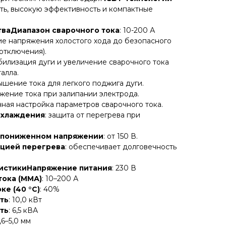
ть, высокую эффективность и компактные
ваДиапазон сварочного тока
: 10-200 А
ие напряжения холостого хода до безопасного
отключения).
абилизация дуги и увеличение сварочного тока
алла.
вышение тока для легкого поджига дуги.
ижение тока при залипании электрода.
очная настройка параметров сварочного тока.
охлаждения
: защита от перегрева при
и пониженном напряжении
: от 150 В.
ацией перегрева
: обеспечивает долговечность
ристикиНапряжение питания
: 230 В
тока (ММА)
: 10–200 А
ке (40 °C)
: 40%
ть
: 10,0 кВт
ть
: 6,5 кВА
1,6–5,0 мм