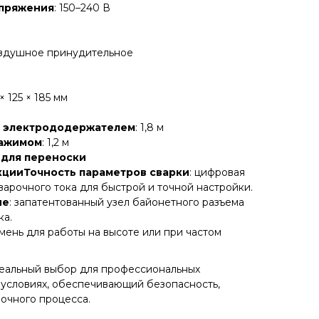
апряжения
: 150–240 В
оздушное принудительное
 × 125 × 185 мм
с электрододержателем
: 1,8 м
зажимом
: 1,2 м
 для переноски
цииТочность параметров сварки
: цифровая
арочного тока для быстрой и точной настройки.
ие
: запатентованный узел байонетного разъема
ка.
мень для работы на высоте или при частом
деальный выбор для профессиональных
 условиях, обеспечивающий безопасность,
рочного процесса.