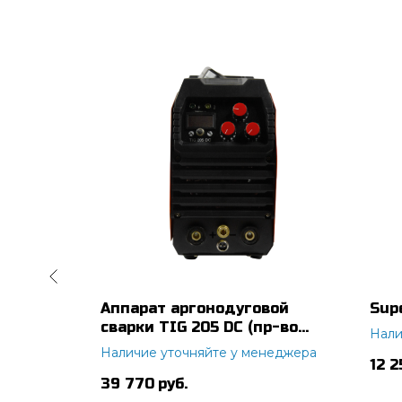
 ВДП
Аппарат аргонодуговой
Sup
)
сварки TIG 205 DC (пр-во
Нали
FoxWeld/КНР)
неджера
Наличие уточняйте у менеджера
12 2
39 770
руб.