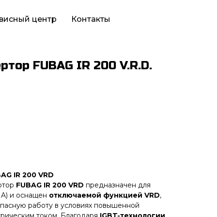
висный центр
Контакты
ртор FUBAG IR 200 V.R.D.
AG IR 200 VRD
ртор
FUBAG IR 200 VRD
предназначен для
MA) и оснащен
отключаемой функцией VRD
,
опасную работу в условиях повышенной
трическим током. Благодаря
IGBT-технологии