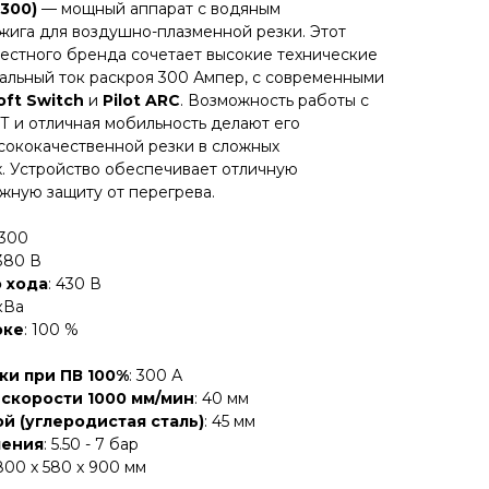
300)
— мощный аппарат с водяным
ига для воздушно-плазменной резки. Этот
вестного бренда сочетает высокие технические
альный ток раскроя 300 Ампер, с современными
oft Switch
и
Pilot ARC
. Возможность работы с
Т и отличная мобильность делают его
сококачественной резки в сложных
. Устройство обеспечивает отличную
жную защиту от перегрева.
300
 380 В
 хода
: 430 В
 кВа
оке
: 100 %
ки при ПВ 100%
: 300 А
 скорости 1000 мм/мин
: 40 мм
й (углеродистая сталь)
: 45 мм
ления
: 5.50 - 7 бар
 800 x 580 x 900 мм