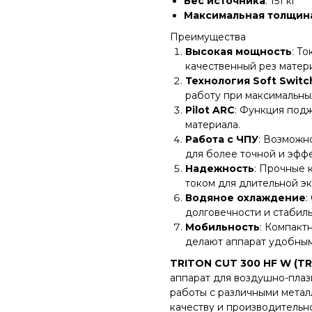
Вес источника
: 151 кг
Максимальная толщина
Преимущества
Высокая мощность
: Т
качественный рез матер
Технология Soft Switc
работу при максимальных
Pilot ARC
: Функция под
материала.
Работа с ЧПУ
: Возможн
для более точной и эфф
Надежность
: Прочные 
током для длительной эк
Водяное охлаждение
:
долговечности и стабиль
Мобильность
: Компакт
делают аппарат удобным
TRITON CUT 300 HF W (TR
аппарат для воздушно-плаз
работы с различными метал
качеству и производительн