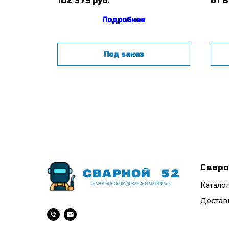
102 375
руб.
61 8
Подробнее
Под заказ
Сваро
Катало
Достав