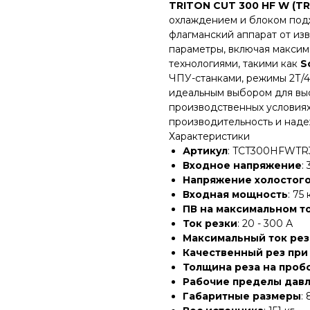
TRITON CUT 300 HF W (TR
охлаждением и блоком подж
флагманский аппарат от из
параметры, включая максим
технологиями, такими как
S
ЧПУ-станками, режимы 2Т/4
идеальным выбором для вы
производственных условиях
производительность и наде
Характеристики
Артикул
: TCT300HFWTR
Входное напряжение
:
Напряжение холостого
Входная мощность
: 75
ПВ на максимальном т
Ток резки
: 20 - 300 А
Максимальный ток рез
Качественный рез при
Толщина реза на пробо
Рабочие пределы дав
Габаритные размеры
: