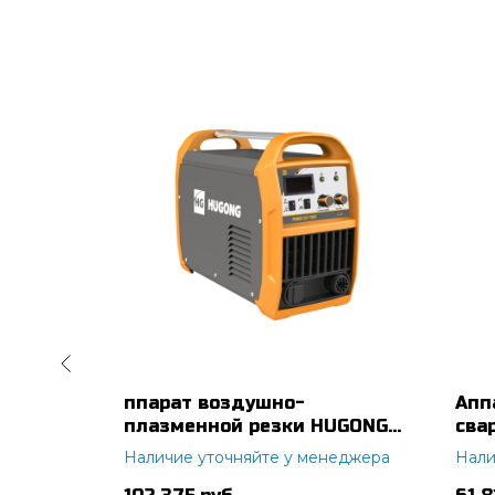
UNO
ппарат воздушно-
Апп
плазменной резки HUGONG
сва
POWER CUT 70 HF III
PUL
Наличие уточняйте у менеджера
Нали