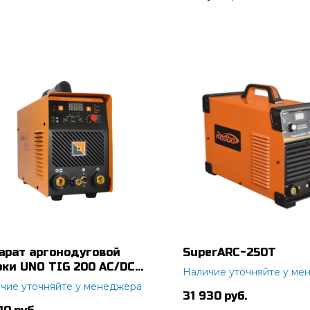
арат аргонодуговой
SuperARC-250T
рки UNO TIG 200 AC/DC
Наличие уточняйте у ме
SE
чие уточняйте у менеджера
31 930
руб.