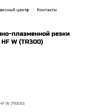
висный центр
Контакты
шно-плазменной резки
 HF W (TR300)
HF W (TR300)