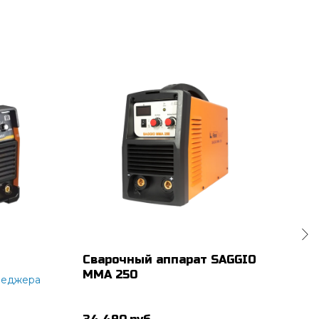
Сварочный аппарат SAGGIO
Эле
MMA 250
Ø3м
неджера