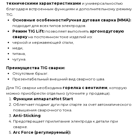
техническими характеристиками
и универсальностью
благодаря встроенным функциям и дополнительному режиму
TIG.
Основные особенностиРучная дуговая сварка (MMA):
подходит для всех типов электродов.
Режим TIG Lift:
позволяет выполнять
аргонодуговую
сварку
на постоянном токе изделий из:
черной и нержавеющей стали,
меди,
титана,
чугуна.
Преимущества TIG сварки:
Отсутствие брызг.
Презентабельный внешний вид сварного шва.
Для TIG сварки необходима
горелка с вентилем
, которую
можно приобрести отдельно (уточните у продавца).
Функции аппаратаHot Start
Облегчает поджиг дуги при старте за счет автоматического
повышения сварочного тока.
Anti-Sticking
Предотвращает прилипание электрода к детали при
сварке.
Arc Force (регулируемый):