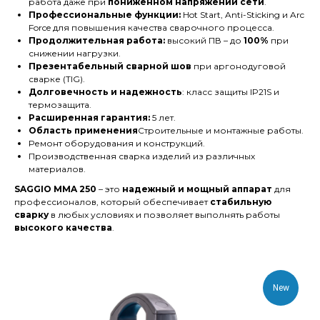
работа даже при
пониженном напряжении сети
.
Профессиональные функции:
Hot Start, Anti-Sticking и Arc
Force для повышения качества сварочного процесса.
Продолжительная работа:
высокий ПВ – до
100%
при
снижении нагрузки.
Презентабельный сварной шов
при аргонодуговой
сварке (TIG).
Долговечность и надежность
: класс защиты IP21S и
термозащита.
Расширенная гарантия:
5 лет.
Область применения
Строительные и монтажные работы.
Ремонт оборудования и конструкций.
Производственная сварка изделий из различных
материалов.
SAGGIO MMA 250
– это
надежный и мощный аппарат
для
профессионалов, который обеспечивает
стабильную
сварку
в любых условиях и позволяет выполнять работы
высокого качества
.
New