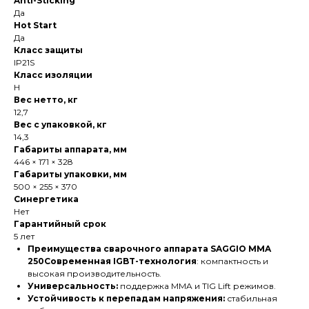
Anti-Sticking
Да
Hot Start
Да
Класс защиты
IP21S
Класс изоляции
H
Вес нетто, кг
12,7
Вес с упаковкой, кг
14,3
Габариты аппарата, мм
446 × 171 × 328
Габариты упаковки, мм
500 × 255 × 370
Синергетика
Нет
Гарантийный срок
5 лет
Преимущества сварочного аппарата SAGGIO MMA
250Современная IGBT-технология
: компактность и
высокая производительность.
Универсальность:
поддержка MMA и TIG Lift режимов.
Устойчивость к перепадам напряжения:
стабильная