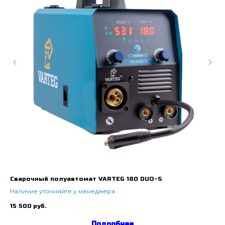
Сварочный полуавтомат VARTEG 180 DUO-S
Ап
Наличие уточняйте у менеджера
На
15 500
руб.
35
Подробнее