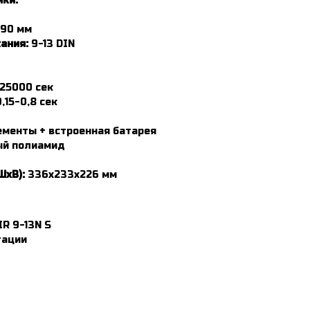
ики:
х90 мм
ания:
9-13 DIN
/25000 сек
,15-0,8 сек
менты + встроенная батарея
ый полиамид
ШхВ):
336х233х226 мм
R 9-13N S
тации