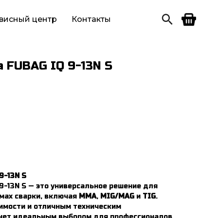
висный центр
Контакты
 FUBAG IQ 9-13N S
9-13N S
9-13N S — это универсальное решение для
мах сварки, включая
MMA
,
MIG/MAG
и
TIG
.
имости и отличным техническим
анет идеальным выбором для профессионалов