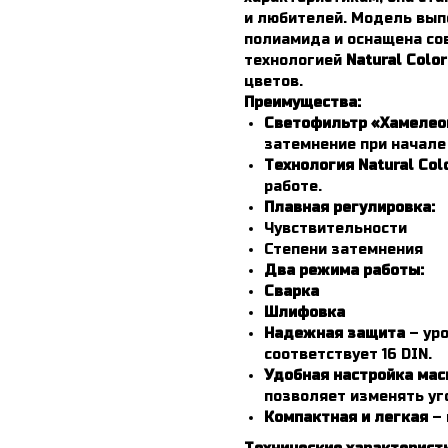
и любителей. Модель вып
полиамида и оснащена со
технологией
Natural Color
цветов.
Преимущества:
Светофильтр «Хамелео
затемнение при начале
Технология Natural Col
работе.
Плавная регулировка:
Чувствительности
Степени затемнения
Два режима работы:
Сварка
Шлифовка
Надежная защита
– ур
соответствует 16 DIN.
Удобная настройка мас
позволяет изменять уг
Компактная и легкая
– 