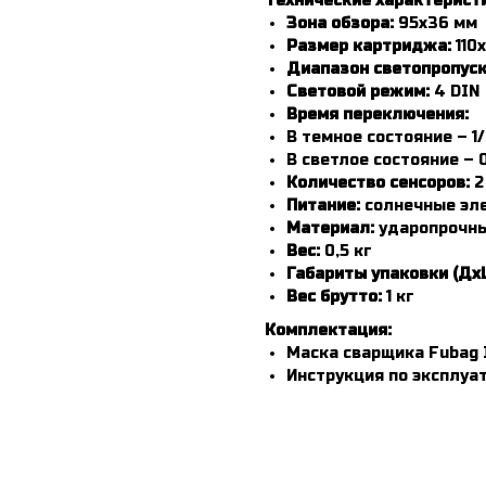
Технические характерист
Зона обзора:
95х36 мм
Размер картриджа:
110
Диапазон светопропуск
Световой режим:
4 DIN
Время переключения:
В темное состояние – 1
В светлое состояние – 0
Количество сенсоров:
2
Питание:
солнечные эле
Материал:
ударопрочн
Вес:
0,5 кг
Габариты упаковки (Дх
Вес брутто:
1 кг
Комплектация:
Маска сварщика Fubag I
Инструкция по эксплуа