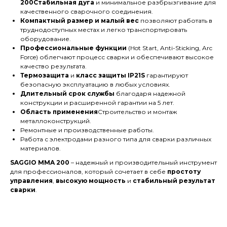
200Стабильная дуга
и минимальное разбрызгивание для
качественного сварочного соединения.
Компактный размер и малый вес
позволяют работать в
труднодоступных местах и легко транспортировать
оборудование.
Профессиональные функции
(Hot Start, Anti-Sticking, Arc
Force) облегчают процесс сварки и обеспечивают высокое
качество результата.
Термозащита
и
класс защиты IP21S
гарантируют
безопасную эксплуатацию в любых условиях.
Длительный срок службы
благодаря надежной
конструкции и расширенной гарантии на 5 лет.
Область применения
Строительство и монтаж
металлоконструкций.
Ремонтные и производственные работы.
Работа с электродами разного типа для сварки различных
материалов.
SAGGIO MMA 200
– надежный и производительный инструмент
для профессионалов, который сочетает в себе
простоту
управления
,
высокую мощность
и
стабильный результат
сварки
.