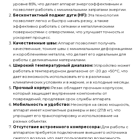
уровне 85%, что делает аппарат энергоэффективным и
позволяет работать с минимальными затратами энергии.
Бесконтактный поджиг дуги (HF):
Эта технология
позволяет легко и быстро начать резку, а также
эффективно работать с сетками и металлическими
поверхностями с отверстиями, что улучшает точность и
ускоряет процесс.
Качественные швы:
Аппарат позволяет получать
качественные, тонкие швы с минимальными деформациями
и короблениями металла, что делает его идеальным для
работы с деликатными материалами.
Широкий температурный диапазон:
Устройство может
работать в температурном диапазоне от -20 до +50°C, что
дает возможность использовать его в различных
климатических условиях и в жаркие, и в холодные месяцы.
Прочный корпус:
Резак обладает прочным корпусом,
который защищает внутренние компоненты от
повреждений, продлевая срок службы аппарата.
Мобильность и удобство:
Несмотря на свою мощность,
аппарат имеет компактные размеры и вес (27,8 кг), что
упрощает его транспортировку и использование на
разных объектах.
Отсутствие встроенного компрессора:
Для работы с
аппаратом требуется подключение внешнего источника
сжатого воздуха, что дает пользователю возможность