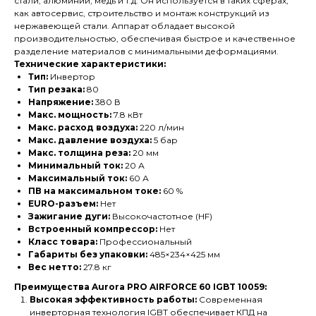
стали, алюминий, медь и т.д. Он используется в таких сферах,
как автосервис, строительство и монтаж конструкций из
нержавеющей стали. Аппарат обладает высокой
производительностью, обеспечивая быстрое и качественное
разделение материалов с минимальными деформациями.
Технические характеристики:
Тип:
Инвертор
Тип резака:
80
Напряжение:
380 В
Макс. мощность:
7.8 кВт
Макс. расход воздуха:
220 л/мин
Макс. давление воздуха:
5 бар
Макс. толщина реза:
20 мм
Минимальный ток:
20 А
Максимальный ток:
60 А
ПВ на максимальном токе:
60 %
EURO-разъем:
Нет
Зажигание дуги:
Высокочастотное (HF)
Встроенный компрессор:
Нет
Класс товара:
Профессиональный
Габариты без упаковки:
485×234×425 мм
Вес нетто:
27.8 кг
Преимущества Aurora PRO AIRFORCE 60 IGBT 10059:
Высокая эффективность работы:
Современная
инверторная технология IGBT обеспечивает КПД на